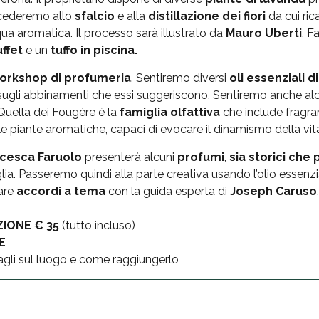
cederemo allo
sfalcio
e alla
distillazione dei fiori
da cui ric
qua aromatica. Il processo sarà illustrato da
Mauro Uberti
. F
ffet
e un
tuffo in piscina.
orkshop di profumeria
. Sentiremo diversi
oli essenziali d
 sugli abbinamenti che essi suggeriscono. Sentiremo anche alcun
 Quella dei Fougère è la
famiglia olfattiva
che include fragra
e piante aromatiche, capaci di evocare il dinamismo della vita 
cesca Faruolo
presenterà alcuni
profumi
,
sia storici che 
ia. Passeremo quindi alla parte creativa usando l’olio essenzia
eare
accordi a tema
con la guida esperta di
Joseph Caruso
.
ZIONE € 35
(tutto incluso)
E
tagli sul luogo e come raggiungerlo