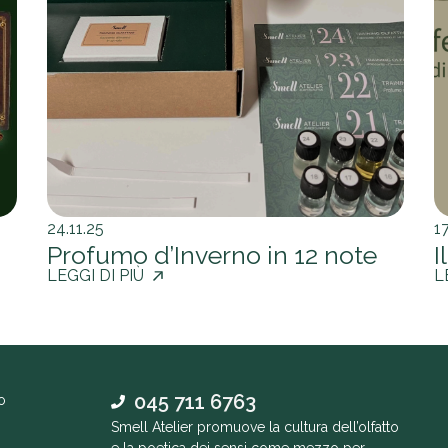
24.11.25
17
Profumo d’Inverno in 12 note
I
LEGGI DI PIÙ
L
045 711 6763
o
Smell Atelier promuove la cultura dell’olfatto