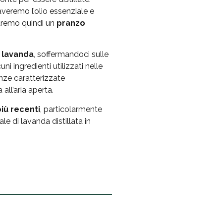
averemo l’olio essenziale e
aremo quindi un
pranzo
i lavanda
, soffermandoci sulle
i ingredienti utilizzati nelle
nze caratterizzate
all’aria aperta.
più recenti
, particolarmente
le di lavanda distillata in