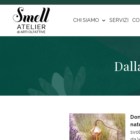
CHI SIAMO
SERVIZI
CO
Dall
Dom
nat
svo
da V