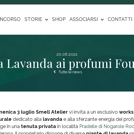
NCORSO
STORIE
SHOP
ASSOCIARSI
CONTATTI
20.06.2022
a Lavanda ai profumi Fo
Tutte le news
enica 3 luglio Smell Atelier
vi invita a un esclusivo
work
urale
dedicato alla
lavanda
e alla sferzante energia dei pro
lge in una
tenuta privata
in località
Pradelle di Nogarole Ro
erona. Il proprietario dispone di diverse
piante di lavanda
pr