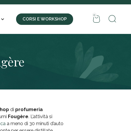
0
CORSI E WORKSHOP
ugère
shop
di
profumeria
fumi
Fougère
. L’attività si
cca
a meno di 30 minuti d’auto
onte per essere distillate.