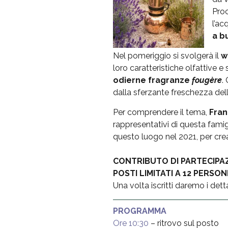
Pro
l’ac
a
bu
Nel pomeriggio si svolgerà il
w
loro caratteristiche olfattive e
odierne fragranze
fougère
.
dalla sferzante freschezza dell
Per comprendere il tema,
Fran
rappresentativi di questa famigl
questo luogo nel 2021, per cr
CONTRIBUTO DI PARTECIPA
POSTI LIMITATI A 12 PERSON
Una volta iscritti daremo i det
PROGRAMMA
Ore 10:30
– ritrovo sul posto