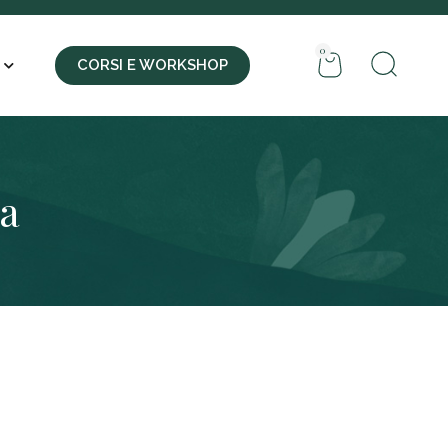
0
CORSI E WORKSHOP
za