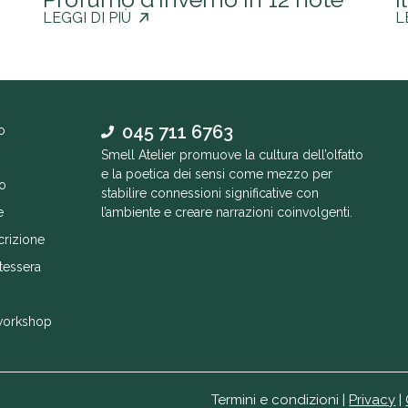
LEGGI DI PIÙ
L
045 711 6763
o
Smell Atelier promuove la cultura dell’olfatto
e la poetica dei sensi come mezzo per
o
stabilire connessioni significative con
e
l’ambiente e creare narrazioni coinvolgenti.
crizione
tessera
workshop
Termini e condizioni |
Privacy
|