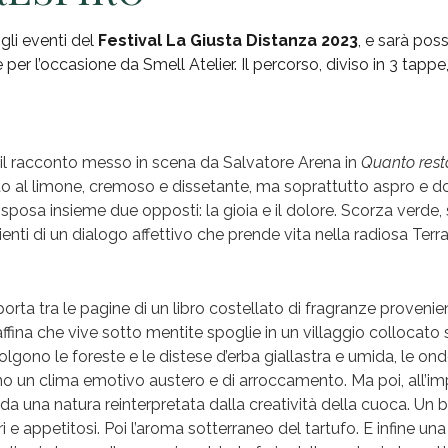
gli eventi del
Festival La Giusta Distanza 2023
, e sarà poss
e per l’occasione da Smell Atelier. Il percorso, diviso in 3 t
e il racconto messo in scena da Salvatore Arena in
Quanto rest
to al limone, cremoso e dissetante, ma soprattutto aspro e d
posa insieme due opposti: la gioia e il dolore. Scorza verde,
enti di un dialogo affettivo che prende vita nella radiosa Terra d
orta tra le pagine di un libro costellato di fragranze proveni
fina che vive sotto mentite spoglie in un villaggio collocato 
volgono le foreste e le distese d’erba giallastra e umida, le o
no un clima emotivo austero e di arroccamento. Ma poi, all’im
da una natura reinterpretata dalla creatività della cuoca. Un 
 e appetitosi. Poi l’aroma sotterraneo del tartufo. E infine una