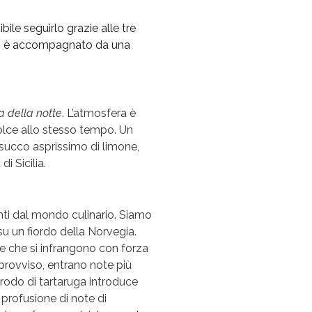
ibile seguirlo grazie alle tre
appe, è accompagnato da una
a della notte
. L’atmosfera è
olce allo stesso tempo. Un
 succo asprissimo di limone,
i Sicilia.
enti dal mondo culinario. Siamo
su un fiordo della Norvegia.
nde che si infrangono con forza
provviso, entrano note più
brodo di tartaruga introduce
 profusione di note di