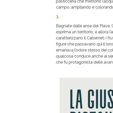
pasticceria che mettono l’acquol
campo, ampliando e colorando i
3.
Bagnate dalle anse del Piave, Q
esprima un territorio, e allora l
caratterizzano il Cabernet: i fru
figure che passavano qui il lo
emanava l’odore stesso dei colo
qualcosa conduce anche ai sent
che fu protagonista delle ava