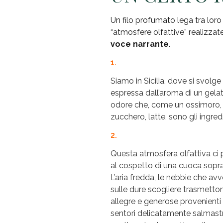
Un filo profumato lega tra loro 
“atmosfere olfattive” realizzat
voce narrante
.
1.
Siamo in Sicilia, dove si svolg
espressa dall’aroma di un gela
odore che, come un ossimoro, s
zucchero, latte, sono gli ingredi
2.
Questa atmosfera olfattiva ci p
al cospetto di una cuoca sopraf
L’aria fredda, le nebbie che av
sulle dure scogliere trasmetto
allegre e generose provenienti 
sentori delicatamente salmastri