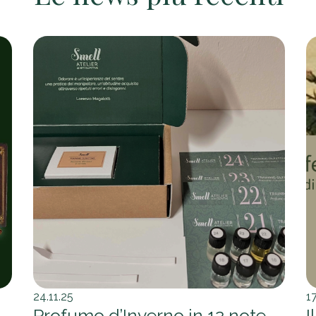
24.11.25
17
Profumo d’Inverno in 12 note
I