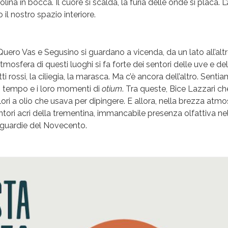
ina in bocca. Il cuore si scalda, la furia delle onde si placa.
l nostro spazio interiore.
uero Vas e Segusino si guardano a vicenda, da un lato all’altro
’atmosfera di questi luoghi si fa forte dei sentori delle uve e de
tti rossi, la ciliegia, la marasca. Ma c’è ancora dell’altro. Senti
ro tempo e i loro momenti di
otium
. Tra queste, Bice Lazzari che
ri a olio che usava per dipingere. E allora, nella brezza atmos
ori acri della trementina, immancabile presenza olfattiva nell
nguardie del Novecento.