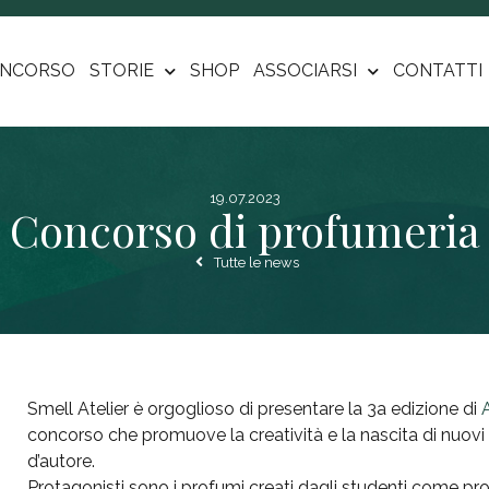
NCORSO
STORIE
SHOP
ASSOCIARSI
CONTATTI
19.07.2023
Concorso di profumeria
Tutte le news
Smell Atelier è orgoglioso di presentare la 3a edizione di
concorso che promuove la creatività e la nascita di nuovi 
d’autore.
Protagonisti sono i profumi creati dagli studenti come pro