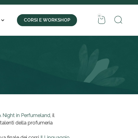
0
CORSI E WORKSHOP
A Night in Perfumeland
, il
talenti della profumeria
va finale dei corsi
Il Linguaggio