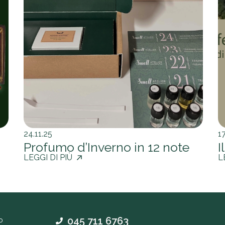
24.11.25
17
Profumo d’Inverno in 12 note
I
LEGGI DI PIÙ
L
045 711 6763
o