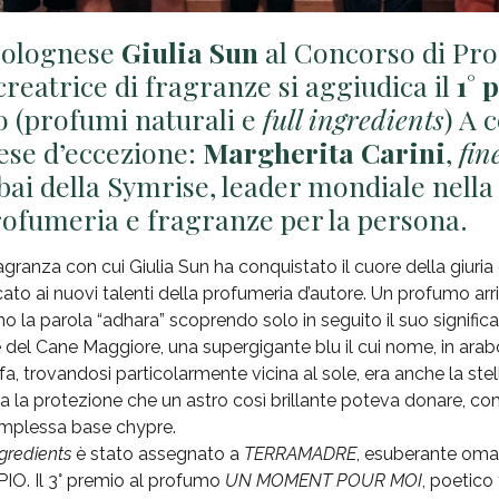
bolognese
Giulia Sun
al Concorso di Pro
 creatrice di fragranze si aggiudica il
1° 
 (profumi naturali e
full ingredients
) A 
ese d’eccezione:
Margherita Carini
,
fin
bai della Symrise, leader mondiale nella
profumeria e fragranze per la persona.
agranza con cui Giulia Sun ha conquistato il cuore della giuria
ato ai nuovi talenti della profumeria d’autore. Un profumo arr
o la parola “adhara” scoprendo solo in seguito il suo signific
ne del Cane Maggiore, una supergigante blu il cui nome, in arabo
i fa, trovandosi particolarmente vicina al sole, era anche la stell
 la protezione che un astro così brillante poteva donare, 
complessa base chypre.
ngredients
è stato assegnato a
TERRAMADRE
, esuberante omagg
O. Il 3° premio al profumo
UN MOMENT POUR MOI
, poetico