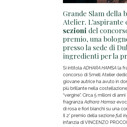
Grande Slam della 
Atelier. L’aspirante
sezioni
del concorso
premio, una bologn
presso la sede di Du
ingredienti per la 
Si intitola
ADHARA HAMSA
la fr
concorso di Smell Atelier dedic
giovane autrice ha avuto in don
più brillante nella costellazio
“vergine”. Circa 5 milioni di ann
fragranza
Adhara Hamsa
evoca
di rosa e fiori bianchi su una 
Il 2° premio della sezione
full i
infanzia di VINCENZO PROCOPI