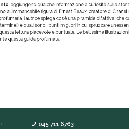
ento
, aggiungono qualche informazione e curiosità sulla stori
o fino all’immancabile figura di Ernest Beaux, creatore di Chane
 profumeria, l’autrice spiega cos’è una piramide olfattiva, che 
mine!) e quali sono i punti migliori in cui spruzzare un’essen
questa lettura piacevole e puntuale. Le bellissime illustrazion
ente questa guida profumata.
045 711 6763
o