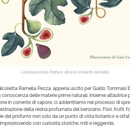
La botanica dei Profumi, libro di Nicoletta Ramella
Nicoletta Ramella Pezza, appena uscito per Guido Tommasi Edi
a conoscenza delle materie prime naturali. Insieme all’autrice 
zione in corrente di vapore, ci addentriamo nel processo di spr
trazione della resina profumata del benzoino. Fiori, frutti, fogl
terie del profumo non solo da un punto di vista botanico e olfa
e, impreziosendo con curiosità storiche, miti e leggende.