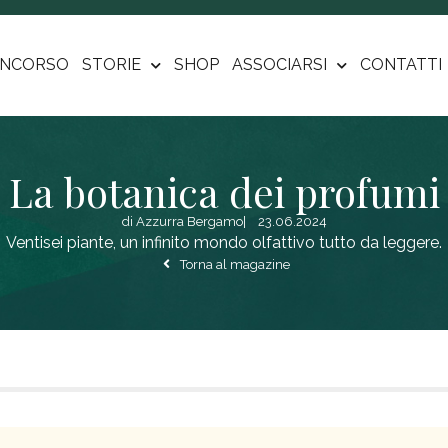
NCORSO
STORIE
SHOP
ASSOCIARSI
CONTATTI
La botanica dei profumi
di
Azzurra Bergamo
|
23.06.2024
Ventisei piante, un infinito mondo olfattivo tutto da leggere.
Torna al magazine