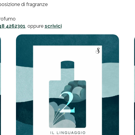
osizione di fragranze
 profumo
48 4262301
, oppure
scrivici