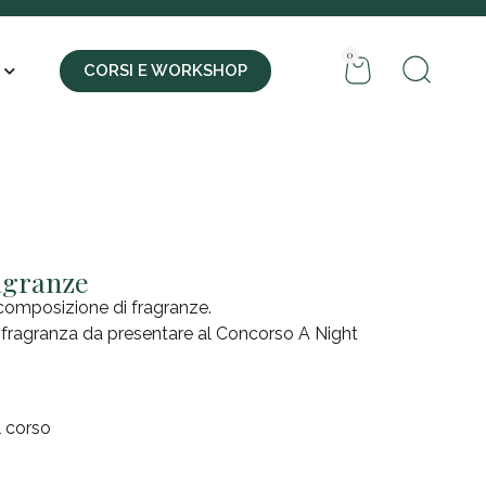
0
CORSI E WORKSHOP
ragranze
a composizione di fragranze.
a fragranza da presentare al Concorso A Night
l corso