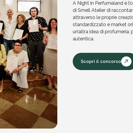
A Night in Perfumeland è l’o
di Smell Atelier di racconta
attraverso le proprie creaz
standardizzato e market ori
un’altra idea di profumeria:
autentica.
Scopri il concorso