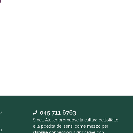
045 711 6763
o
Smell Atelier promuove la cultura dell’olfatto
e la poetica dei sensi come mezzo per
o
stabilire connessioni significative con